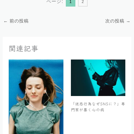
ページ:
1
2
←
前の投稿
次の投稿
→
関連記事
「迷惑行為なぜSNSに？」専
門家が暴く心の病