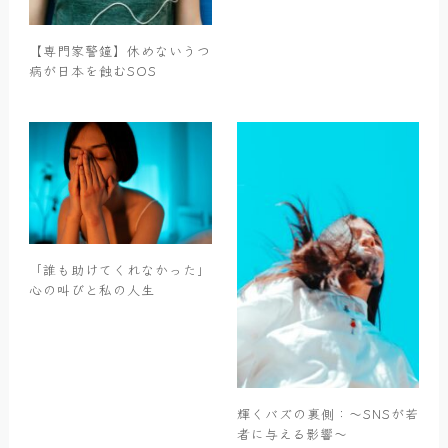
【専門家警鐘】休めないうつ
病が日本を蝕むSOS
「誰も助けてくれなかった」
心の叫びと私の人生
輝くバズの裏側：〜SNSが若
者に与える影響〜