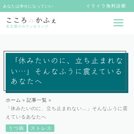
内
イライラ無料診断
あなたは幸せになっていい
容
を
名古屋のカウンセリング
ス
キ
ッ
プ
「休みたいのに、立ち止まれな
い…」そんなふうに震えている
あなたへ
ホーム
記事一覧
「休みたいのに、立ち止まれない…」そんなふうに震
えているあなたへ
うつ病
ストレス