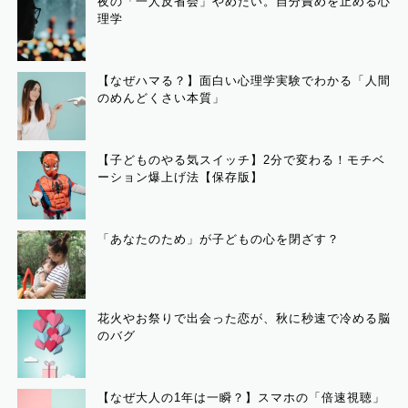
夜の「一人反省会」やめたい。自分責めを止める心
理学
【なぜハマる？】面白い心理学実験でわかる「人間
のめんどくさい本質」
【子どものやる気スイッチ】2分で変わる！モチベ
ーション爆上げ法【保存版】
「あなたのため」が子どもの心を閉ざす？
花火やお祭りで出会った恋が、秋に秒速で冷める脳
のバグ
【なぜ大人の1年は一瞬？】スマホの「倍速視聴」